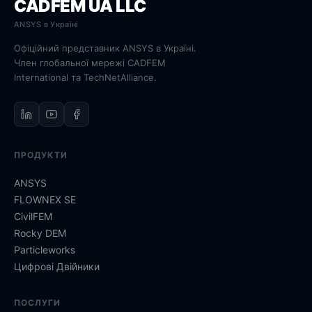
CADFEM UA LLC
ANSYS в Україні
Офіційний представник ANSYS в Україні.
Член глобальної мережі CADFEM
International та TechNetAlliance.
ПРОДУКТИ
ANSYS
FLOWNEX SE
CivilFEM
Rocky DEM
Particleworks
Цифрові Двійники
ПОСЛУГИ