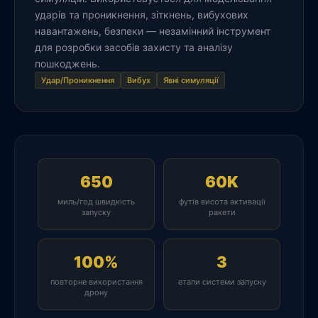
ударів та проникнення, зіткнень, вибухових
навантажень, безпеки — незамінний інструмент
для розробки засобів захисту та аналізу
пошкоджень.
Удар/Проникнення
Вибух
Явні симуляції
650
60K
миль/год швидкість
футів висота активації
запуску
ракети
100%
3
повторне використання
етапи системи запуску
дрону