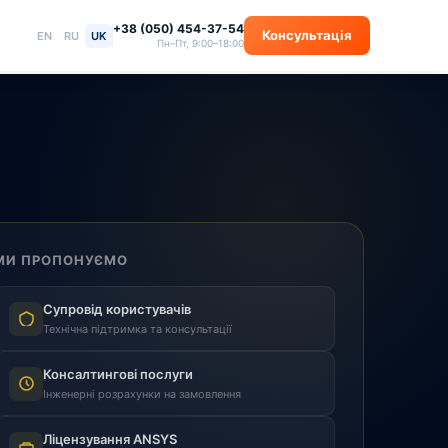
+38 (050) 454-37-54
Консультація
EN
RU
UK
Пн–Пт, 9:00–18:00
МИ ПРОПОНУЄМО
Супровід користувачів
Технічна підтримка та консультації
Консалтингові послуги
Інженерні розрахунки на замовлення
Ліцензування ANSYS