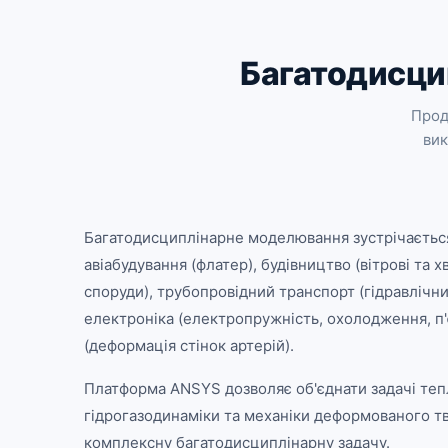
Багатодисци
Прод
вик
Багатодисциплінарне моделювання зустрічається
авіабудування (флатер), будівництво (вітрові та 
споруди), трубопровідний транспорт (гідравлічний 
електроніка (електропружність, охолодження, п
(деформація стінок артерій).
Платформа ANSYS дозволяє об'єднати задачі теп
гідрогазодинаміки та механіки деформованого тв
комплексну багатодисциплінарну задачу.