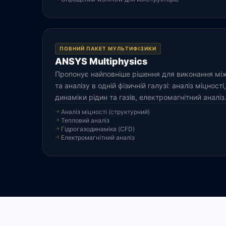
ПОВНИЙ ПАКЕТ МУЛЬТИФІЗИКИ
ANSYS Multiphysics
Пропонує найповніше рішення для виконання мі
та аналізу в одній фізичній галузі: аналіз міцності
динаміки рідин та газів, електромагнітний аналіз
Аналіз міцності (структурний)
Тепловий аналіз
Гідрогазодинаміка (CFD)
Електромагнітний аналіз