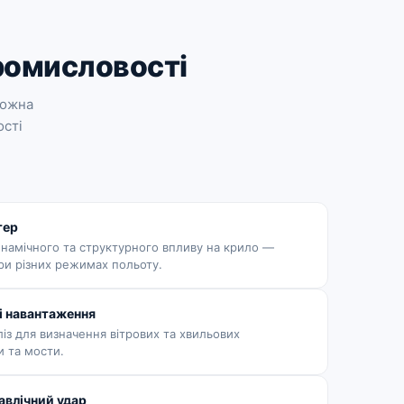
ромисловості
можна
ості
тер
инамічного та структурного впливу на крило —
ри різних режимах польоту.
і навантаження
із для визначення вітрових та хвильових
и та мости.
авлічний удар