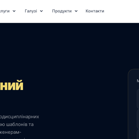
луги
Галузі
Продукти
Контакти
ний
тодисциплінарних
ою шаблонів та
нженерам-