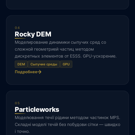
04
Rocky DEM
Моделирование динамики сыпучих сред со
сложной геометрией частиц методом
дискретных элементов от ESSS. GPU-ускорение.
DEM
Сыпучие среды
GPU
Подробнее
05
Particleworks
Моделювання течії рідини методом частинок MPS.
Складні моделі течій без побудови сітки — швидко
і точно.