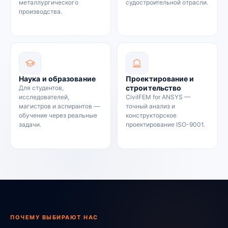
металлургического
судостроительной отрасли.
производства.
Наука и образование
Проектирование и
строительство
Для студентов,
исследователей,
CivilFEM for ANSYS —
магистров и аспирантов —
точный анализ и
обучение через реальные
конструкторское
задачи.
проектирование ISO-9001.
ПОЧЕМУ ВЫБИРАЮТ НАС