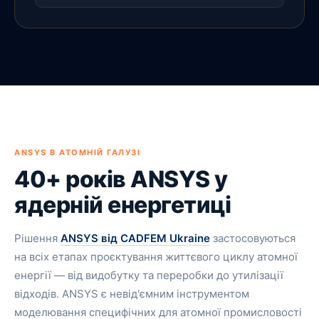
ANSYS В АТОМНІЙ ГАЛУЗІ
40+ років ANSYS у
ядерній енергетиці
Рішення
ANSYS від CADFEM Ukraine
застосовуються
на всіх етапах проєктування життєвого циклу атомної
енергії — від видобутку та переробки до утилізації
відходів. ANSYS є невід'ємним інструментом
моделювання специфічних для атомної промисловості