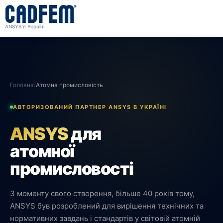
ANSYS в Україні
Головна
›
Атомна промисловість
АВТОРИЗОВАНИЙ ПАРТНЕР ANSYS В УКРАЇНІ
ANSYS
для
атомної
промисловості
З моменту свого створення, більше 40 років тому,
ANSYS був розроблений для вирішення технічних та
нормативних завдань і стандартів у світовій атомній