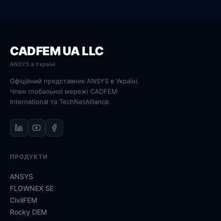
CADFEM UA LLC
ANSYS в Україні
Офіційний представник ANSYS в Україні.
Член глобальної мережі CADFEM
International та TechNetAlliance.
ПРОДУКТИ
ANSYS
FLOWNEX SE
CivilFEM
Rocky DEM