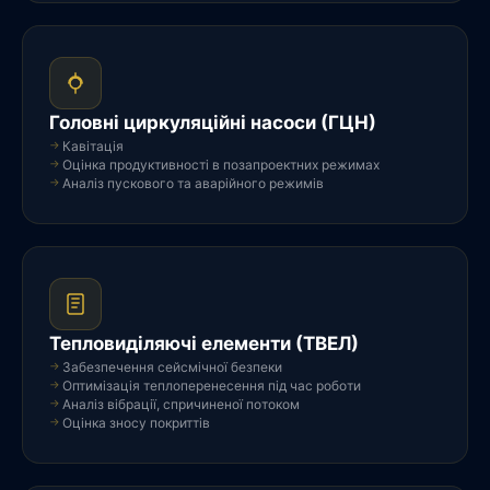
Головні циркуляційні насоси (ГЦН)
Кавітація
Оцінка продуктивності в позапроектних режимах
Аналіз пускового та аварійного режимів
Тепловиділяючі елементи (ТВЕЛ)
Забезпечення сейсмічної безпеки
Оптимізація теплоперенесення під час роботи
Аналіз вібрації, спричиненої потоком
Оцінка зносу покриттів