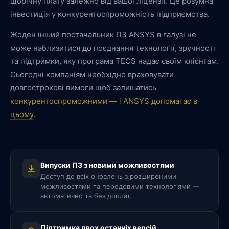
щорічну плату залежно від вашої ліцензії. Це розумна
інвестиція у конкурентоспроможність підприємства.
Жоден інший постачальник ПЗ ANSYS в галузі не
може наблизитися до поєднання технології, зручності
та підтримки, яку програма TECS надає своїм клієнтам.
Сьогодні компаніям необхідно враховувати
довгострокові вимоги щоб залишатись
конкурентоспроможними — і ANSYS допомагає в
цьому
.
Випуски ПЗ з новими можливостями
Доступ до всіх оновлень з розширеними
можливостями та передовими технологіями —
автоматично та без доплат.
Підтримка двох останніх версій