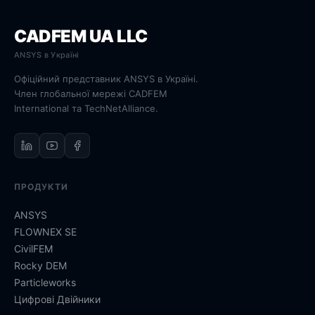
CADFEM UA LLC
ANSYS в Україні
Офіційний представник ANSYS в Україні.
Член глобальної мережі CADFEM
International та TechNetAlliance.
ПРОДУКТИ
ANSYS
FLOWNEX SE
CivilFEM
Rocky DEM
Particleworks
Цифрові Двійники