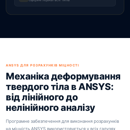
Офіційні ліцензії всіх типів
ANSYS ДЛЯ РОЗРАХУНКІВ МІЦНОСТІ
Механіка деформування
твердого тіла в ANSYS:
від лінійного до
нелінійного аналізу
Програмне забезпечення для виконання розрахунків
на міцність ANSYS використовується у всіх галузях