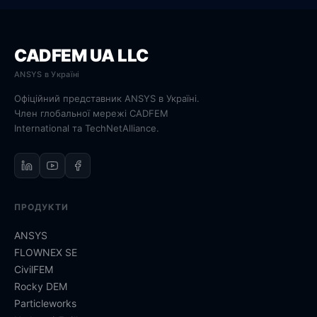
CADFEM UA LLC
ANSYS в Україні
Офіційний представник ANSYS в Україні.
Член глобальної мережі CADFEM
International та TechNetAlliance.
ПРОДУКТИ
ANSYS
FLOWNEX SE
CivilFEM
Rocky DEM
Particleworks