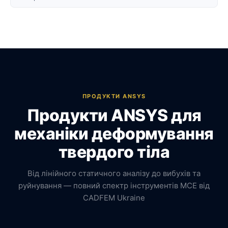
ПРОДУКТИ ANSYS
Продукти ANSYS для
механіки деформування
твердого тіла
Від лінійного статичного аналізу до вибухів та
руйнування — повний спектр інструментів МСЕ від
CADFEM Ukraine