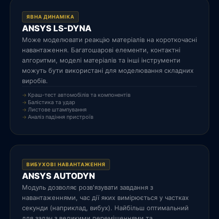
ЯВНА ДИНАМІКА
ANSYS LS-DYNA
Може моделювати реакцію матеріалів на короткочасні
навантаження. Багатошарові елементи, контактні
алгоритми, моделі матеріалів та інші інструменти
можуть бути використані для моделювання складних
виробів.
Краш-тест автомобілів та компонентів
Балістика та удар
Листове штампування
Аналіз падіння пристроїв
ВИБУХОВІ НАВАНТАЖЕННЯ
ANSYS AUTODYN
Модуль дозволяє розв'язувати завдання з
навантаженнями, час дії яких вимірюється у частках
секунди (наприклад, вибух). Найбільш оптимальний
для задач з великими переміщеннями та