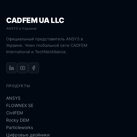
CADFEM UA LLC
ANSYS в Украине
Официальный представитель ANSYS в
Украине. Член глобальной сети CADFEM
International и TechNetAlliance.
ПРОДУКТЫ
ANSYS
FLOWNEX SE
CivilFEM
Rocky DEM
Particleworks
Цифровые двойники