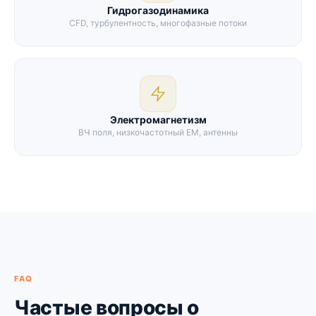
Гидрогазодинамика
CFD, турбулентность, многофазные потоки
Электромагнетизм
ВЧ поля, низкочастотный EM, антенны
FAQ
Частые вопросы о