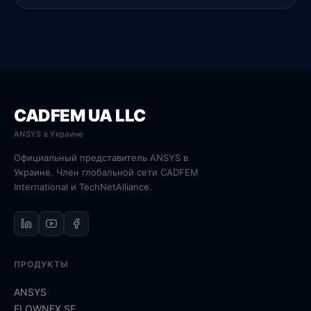
CADFEM UA LLC
ANSYS в Украине
Официальный представитель ANSYS в
Украине. Член глобальной сети CADFEM
International и TechNetAlliance.
ПРОДУКТЫ
ANSYS
FLOWNEX SE